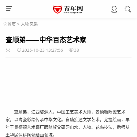
>
人物风采
首页
查顺弟——中华百杰艺术家
2025-10-23 13:27:56
38
查顺弟，江西婺源人，中国工艺美术大师，景德镇陶瓷艺术
家，以陶瓷彩绘传承中华文化。自幼痴迷文学艺术，尤擅绘画，早
年于景德镇艺术瓷厂跟随叔父研习山水、人物、花鸟技法，后师从
王华民深耕陶瓷绘画领域。