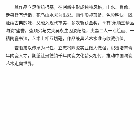
其作品立足传统根基，在创新中形成独特风格，山水、肖像、
走兽皆有造诣，花鸟山水尤为出彩。画作形神兼备、色彩明快，既
延续古典韵味，又融入现代审美，多次斩获金奖，享有“永顺堂精品
陶瓷”盛誉。查顺弟与丈夫吴永生因瓷结缘，夫妻二人一专绘画、一
精陶瓷书法，艺术上相互切磋，作品兼具艺术水准与收藏价值。
查顺弟以传承为己任，立志将陶瓷实业做大做强，积极培育青
年陶瓷人才，期望让景德镇千年陶瓷文化薪火相传，推动中国陶瓷
艺术走向世界。