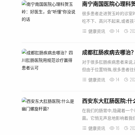
南宁南国医院心理科贺
很多患者走进贺玉岭的诊室时,
吃不下、高兴不起来,或者孩
14
20
健康资讯
成都肛肠疾病去哪治
对于很多肛肠疾病患者来说,
但由于位置特殊,很多患者往往存
14
20
健康资讯
西安东大肛肠医院:什
在我们的肠胃中,隐藏着一个看似
菌。它悄无声息地影响着我们的健
16
20
健康资讯