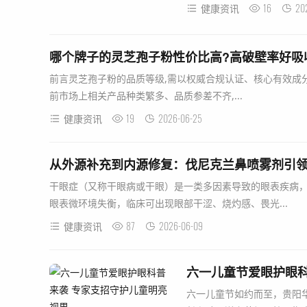
16
20
健康资讯
哪个牌子的灵芝孢子粉性价比高?高破壁率好吸
前言灵芝孢子粉的品质等级,需以权威合规认证、核心有效成
前市场上相关产品种类繁多、品质参差不齐,...
19
2026-06-25
健康资讯
从外源补充到内源修复：伐尼克兰鼻喷雾剂引
干眼症（又称干眼病或干眼）是一类多因素导致的眼表疾病
眼表微环境失衡，临床可出现眼部干涩、烧灼感、畏光...
87
2026-06-09
健康资讯
六一儿童节爱眼护眼科
六一儿童节如约而至，贵阳