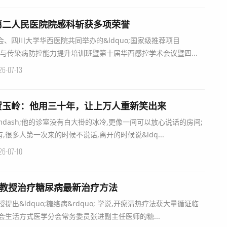
第二人民医院院感科斩获多项荣誉
会、四川大学华西医院共同举办的&ldquo;国家级推荐项目
医院感染与传染病防控能力提升培训班暨第十届华西感控学术会议暨四...
26-07-13
贺玉岭：他用三十年，让上万人重新笑出来
&mdash;他的诊室没有白大褂的冰冷,更像一间可以放心说话的房间;
很多人第一次来的时候不说话,离开的时候说&ldq...
26-07-10
进教授治疗糖尿病最新治疗方法
出&ldquo;糖络病&rdquo; 学说,开瘀清热疗法获大量循证临
会生活方式医学分会常务委员张进副主任医师的糖...