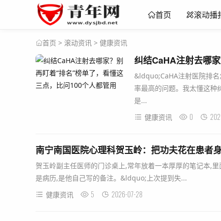
首页
滚动播
>
滚动资讯
>
健康资讯
首页
​&ldquo;CaHA注射医院
率最高的问题。我太懂这种纠
是...
0
202
健康资讯
南宁南国医院心理科贺玉岭：把功夫花在患者
贺玉岭副主任医师的门诊桌上,常年放着一本厚厚的笔记本,里面密
是病历,是他自己写的备注。&ldquo;上次提到失...
5
2026-07-28
健康资讯