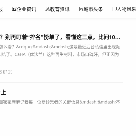
报
企业资讯
教育资讯
城市头条
人物风
纠结CaHA注射去哪家？别再盯着“排名”榜单了，看懂这三点，比问100个人都管用
排名怎么看？&rdquo;&mdash;&mdash;这是最近后台私信里出现频
结了。CaHA（优法兰）这种再生材料，市场口碑好，但正因为
6-07-29
身上
密麻麻记着每一位复诊患者的关键信息&mdash;&mdash;不