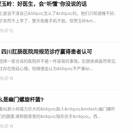
玉岭：好医生，会“听懂”你没说的话
是说不清自己&ldquo;怎么了&rdquo;的。他们只知道睡不好、
子突然不上学了、整天抱着手机不放。但贺玉岭&m...
26-07-15
？四川肛肠医院用规范诊疗赢得患者认可
选择一家合适的医院并不是一件容易的事情。肛肠疾病虽然常见,
在拖延心理。轻微便血认为&ldquo;不严重&r...
26-07-14
么是幽门螺旋杆菌?
渺小却威力巨大的&ldquo;敌人&rdquo;&mdash;幽门螺杆
康,堪称肠胃里的&ldquo;隐形杀手&rdquo;。西...
26-07-14