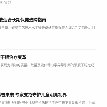
26-06-27
收适合长期保健选购指南
分含量、破壁工艺技术水平等关键硬性指标作为综合判定依据。目
领干眼治疗变革
，表现为泪液的质量、数量及流体动力学异常引起的泪膜不稳定或
普来袭 专家支招守护儿童明亮视界
华厦阳明眼科医院小儿视光科朱健华主任带来专业爱眼科普，为家