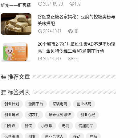
2024-09-29
102
谷医堂正糖名家揭秘：豆腐的控糖奥秘与
美味搭配
2024-10-17
101
20个城市2-7岁儿童维生素AD不足率均较
高！金贝特令维生素AD滴剂在行动
2024-10-17
99
推荐文章
标签列表
创业计划
微商平台
家装电商
创业格局
创业境界
炮灰们
培养优势思维
创业心经
门外汉
餐饮
小餐馆
电商
情趣用品
运营策略
创业
创业合伙人
移动
产品