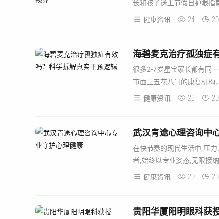
长和孩子送上节假日护眼指南
24
20
健康资讯
海碧麦克治疗孤独症
很多2-7岁星宝家长都有同
市面上五花八门的康复机构，
29
20
健康资讯
武汉青途心理咨询中
在快节奏的现代生活中,压力
者,始终以专业姿态,无限接纳
20
20
健康资讯