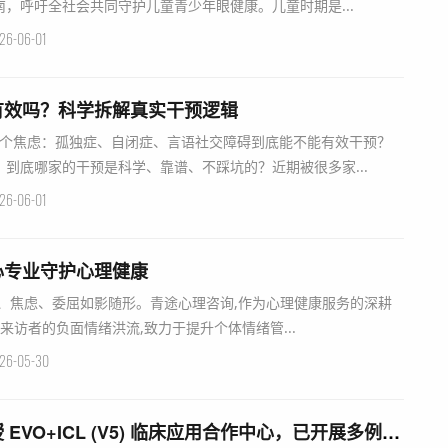
，呼吁全社会共同守护儿童青少年眼健康。儿童时期是...
26-06-01
有效吗？科学拆解真实干预逻辑
一个焦虑：孤独症、自闭症、言语社交障碍到底能不能有效干预？
到底哪家的干预是科学、靠谱、不踩坑的？近期被很多家...
26-06-01
心专业守护心理健康
、焦虑、委屈如影随形。青途心理咨询,作为心理健康服务的深耕
来访者的负面情绪洪流,致力于提升个体情绪管...
26-05-30
贵阳华厦阳明眼科获授 EVO+ICL (V5) 临床应用合作中心，已开展多例ICL V5晶体植入术