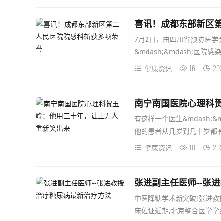
喜讯！成都东部新区
7月2日，由四川省预防医学
&mdash;&mdash;
16
20
健康资讯
南宁南国医院心理科
有这样一个医生&mdash;
他的患者从几岁到几十岁都有,
18
20
健康资讯
张进副主任医师--张
中医降糖学术新突破!张进教授提
床佐证近期,北京整合医学学