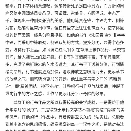
和平。其书字体线条流畅，运笔转折处多是圆中具方，而方折的用
笔又使字圆润处风骨凸显，可谓藏、露兼具，方圆浑成，字态万
千，体现出一种刚柔兼济的美感。他用笔贵在锋，中锋为主、侧锋
为辅，起笔时虽常用中锋，但在有些字上往往侧锋直入，使字体显
得苍劲而柔媚，线条匀称且挺拔。如他的书作《沁园春·雪》非字字
中锋，而采用中锋取劲，侧锋取势的方式，提按分明，显得字态多
变，堪称行书上品。如《满江红·写怀》在章法上该作品行、草交错
其间，给人视觉上的差异感。在书写时其情感丰富，下笔意趣繁
多，充满了曲折跌宕的艺术渗透力。其行书平正透着欹侧，行到情
绪高昂处，行书速度逐渐加快，沧浪奔放之意喷涌而出，更添草书
的放纵之气，而笔势也更加的苍劲。他注重字与字之间的“笔断意
连”，即“精神团结，神不外散”，让整幅行书作品气脉贯通，挣脱了
纵向行书的方正之感，让作品更添几分平正奇险的效果。
龚群卫的行书作品之所以取得较高的美学成就，一是得益于他
长年累月的“刷字”，二是得益于宋代文学艺术领域“尚意”“尚趣”的美
学风尚。在他的行书作品中，有着龚群卫长久的书法实践，总能看
到其中饱含的思想感情，肆意挥毫的每一个汉字之间，是他对书法