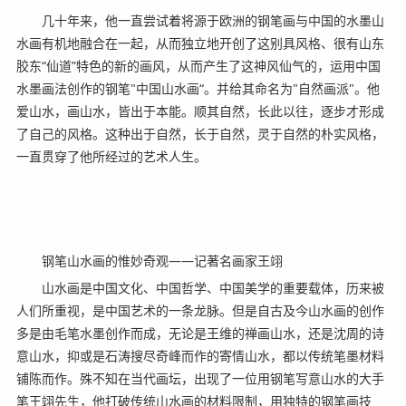
几十年来，他一直尝试着将源于欧洲的钢笔画与中国的水墨山
水画有机地融合在一起，从而独立地开创了这别具风格、很有山东
胶东“仙道”特色的新的画风，从而产生了这神风仙气的，运用中国
水墨画法创作的钢笔"中国山水画“。并给其命名为"自然画派"。他
爱山水，画山水，皆出于本能。顺其自然，长此以往，逐步才形成
了自己的风格。这种出于自然，长于自然，灵于自然的朴实风格，
一直贯穿了他所经过的艺术人生。
钢笔山水画的惟妙奇观——记著名画家王翊
山水画是中国文化、中国哲学、中国美学的重要载体，历来被
人们所重视，是中国艺术的一条龙脉。但是自古及今山水画的创作
多是由毛笔水墨创作而成，无论是王维的禅画山水，还是沈周的诗
意山水，抑或是石涛搜尽奇峰而作的寄情山水，都以传统笔墨材料
铺陈而作。殊不知在当代画坛，出现了一位用钢笔写意山水的大手
笔王翊先生，他打破传统山水画的材料限制，用独特的钢笔画技