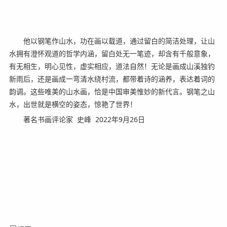
他以钢笔作山水，功在画以载道，通过留白的简洁处理，让山
水拥有澄怀观道的哲学内涵，留白处无一笔迹，却含有千般意象，
有无相生，明心见性，虚实相应，道法自然！无论是画成山溪独钓
新雨后，还是画成一弯清水绕村流，都带着诗的涵养，表达着词的
韵调。这些唯美的山水画，恰是中国审美惟妙的新代言。钢笔之山
水，出世就是横空的姿态，惊艳了世界！
著名书画评论家 史峰 2022年9月26日