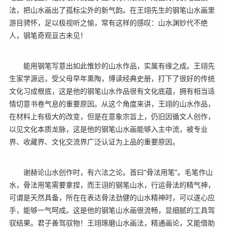
法，把山水画出了孤标尘外的新气韵。在王翊先生的钢笔山水画里
游目骋怀，足以极视听之愉，常有这样的感叹：山水渊妙代不绝
人，钢笔奇观亘古未见！
能用钢笔写意出如此惟妙的山水作品，实属有缘之成。王翊先
生家学源远，受父母早年熏陶，博读经典史册，打下了很好的传统
文化习成根底，这是他的钢笔山水作品很有文化底蕴，拥有相当适
情切意书卷气息的重要原因。从这个角度来讲，王翊的山水作品，
在材料上有极大的改变，但是在意象宗旨上，仍旧因循文人创作，
以见文化本质龙脉，这是他的钢笔山水画能够入主中流，被专业
界、收藏界、文化交流界广泛认证为上品的重要原因。
谢赫论山水创作时，有六法之论。首曰“骨法用笔”。毛笔作山
水，骨法用笔需要拿捏，而王诩的钢笔山水，行运骨法的精气神，
可谓是天然具备，所在在表达骨法劲健的山水精神时，可以遂心应
手，能够一气呵成。这是他的钢笔山水画很流畅，显细腻的工具驾
驭结果。君子善驾驭物！王翊琢磨山水画法，精通画论，又能借助