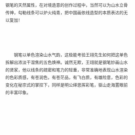
钢笔的天然属性，在对境造意的创作过程中，当然可以为山水立骨
传神，勾勒线条可以炉火纯青，把中国画依线造型的本质表达的无
以复加！
钢笔以单色渲染山水气韵，这极能考验王翊先生如何把这单色
拆解出浓淡干湿焦的五色焕神。诚然无欺，王翊就是钢笔妙画山水
的贤家，他以线条的疏密和笔力的轻重，非常准确地表现山水渲染
的色彩质感，有苍润色，有苍茫品，有飞白质，有雄险意，色彩的
变化在秘宗式的掌控下，同样是明公绎思挥彩笔，驱山走海置眼前
的丰富印象。