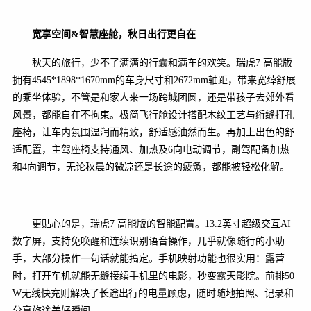
宽享空间
&
智慧座舱，秋日出行更自在
秋天的旅行，少不了满满的行囊和满车的欢笑。瑞虎7 高能版
拥有4545*1898*1670mm的车身尺寸和2672mm轴距，带来宽绰舒展
的乘坐体验，不管是和家人来一场跨城团圆，还是带孩子去郊外看
风景，都能自在不拘束。极简飞行舱设计搭配木纹工艺与绗缝打孔
座椅，让车内氛围温润而精致，舒适感油然而生。再加上出色的舒
适配置，主驾座椅支持通风、加热及6向电动调节，副驾配备加热
和4向调节，无论秋晨的微凉还是长途的疲惫，都能被轻松化解。
更贴心的是，瑞虎7 高能版的智能配置。13.2英寸超级交互AI
数字屏，支持免唤醒和连续识别语音操作，几乎就像随行的小助
手，大部分操作一句话就能搞定。手机映射功能也很实用：露营
时，打开车机就能无缝接续手机里的电影，秒变露天影院。前排50
W无线快充则解决了长途出行的电量顾虑，随时随地拍照、记录和
分享旅途美好瞬间。