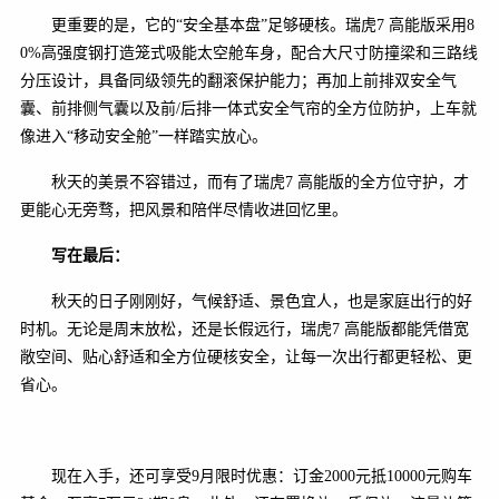
更重要的是，它的“安全基本盘”足够硬核。瑞虎7 高能版采用8
0%高强度钢打造笼式吸能太空舱车身，配合大尺寸防撞梁和三路线
分压设计，具备同级领先的翻滚保护能力；再加上前排双安全气
囊、前排侧气囊以及前/后排一体式安全气帘的全方位防护，上车就
像进入“移动安全舱”一样踏实放心。
秋天的美景不容错过，而有了瑞虎7 高能版的全方位守护，才
更能心无旁骛，把风景和陪伴尽情收进回忆里。
写在最后：
秋天的日子刚刚好，气候舒适、景色宜人，也是家庭出行的好
时机。无论是周末放松，还是长假远行，瑞虎7 高能版都能凭借宽
敞空间、贴心舒适和全方位硬核安全，让每一次出行都更轻松、更
省心。
现在入手，还可享受9月限时优惠：订金2000元抵10000元购车