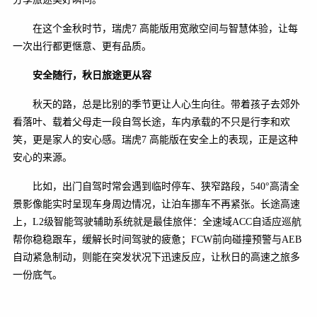
在这个金秋时节，瑞虎7 高能版用宽敞空间与智慧体验，让每
一次出行都更惬意、更有品质。
安全随行，秋日旅途更从容
秋天的路，总是比别的季节更让人心生向往。带着孩子去郊外
看落叶、载着父母走一段自驾长途，车内承载的不只是行李和欢
笑，更是家人的安心感。瑞虎7 高能版在安全上的表现，正是这种
安心的来源。
比如，出门自驾时常会遇到临时停车、狭窄路段，540°高清全
景影像能实时呈现车身周边情况，让泊车挪车不再紧张。长途高速
上，L2级智能驾驶辅助系统就是最佳旅伴：全速域ACC自适应巡航
帮你稳稳跟车，缓解长时间驾驶的疲惫；FCW前向碰撞预警与AEB
自动紧急制动，则能在突发状况下迅速反应，让秋日的高速之旅多
一份底气。