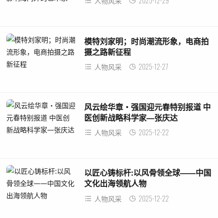
2025-12-29
人物风采
模特刘家明；时尚潮流形象，电商拍
摄之路新征程
2025-12-27
人物风采
风云绘华章・强国迎元春特别报道 中
医创新战略科学家—张庆达
2025-12-22
人物风采
以匠心铸标杆:以风骨领全球——中国
文化出海领航人物
2025-12-22
人物风采