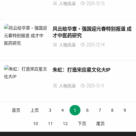
2025-12-15
人物风采
风云绘华章・强国迎元春特别报道 成
才中医药研究
2025-12-14
人物风采
朱虹：打造宋应星文化大IP
2025-12-11
人物风采
首页
上页
3
4
5
6
7
8
9
10
11
12
下页
尾页