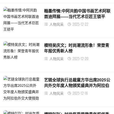
翰墨传情:中阿共韵中国书画艺术阿联
酋迪拜展——当代艺术巨匠王锁平
2025-12-22
人物风采
模特吴庆文；时尚潮流形象！荣登青
年报优秀新人榜
2025-12-20
人物风采
艺链全球执行总裁童方华出席2025公
共外交年度人物颁奖盛典并为阿拉伯
外交大使授勋
2025-12-16
人物风采